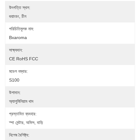
উৎপত্তি স্থল:
গুয়াংডং, চীন
পরিচিতিমুলক নাম:
Bxaroma
সাক্ষ্যদান:
CE RoHS FCC
মডেল নম্বার:
S100
উপাদান:
অ্যালুমিনিয়াম খাদ
প্রস্তাবিত ব্যবহার:
স্পা সেন্টার, অফিস, বাড়ি
বিশেষ বৈশিষ্ট্য: