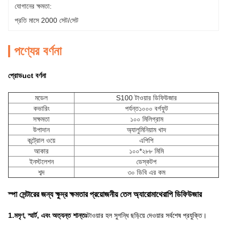
যোগানের ক্ষমতা:
প্রতি মাসে 2000 সেট/সেট
পণ্যের বর্ণনা
প্রোড
uct বর্ণনা
মডেল
S100 টাওয়ার ডিফিউজার
কভারিং
পর্যন্ত
১০০০ বর্গফুট
সক্ষমতা
১০০ মিলিগ্রাম
উপাদান
অ্যালুমিনিয়াম খাদ
কন্ট্রোল ওয়ে
এপিপি
আকার
১০০*২৮৮ মিমি
ইনস্টলেশন
ডেস্কটপ
শব্দ
৩০ ডিবি এর কম
স্পা সেন্টারের জন্য ক্ষুদ্র ক্ষমতার প্রয়োজনীয় তেল অ্যারোমাথেরাপি ডিফিউজার
1.
মসৃণ, স্মার্ট, এবং অত্যন্ত শান্তঃ
টাওয়ার হল সুগন্ধি ছড়িয়ে দেওয়ার সর্বশেষ প্রযুক্তি।