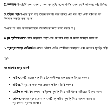
2.
কভারেজঃ
টাওয়ারটি ২০০ থেকে ১,০০০ বর্গফুটের মধ্যে মাঝারি থেকে ছোট আকারের জায়গাগুলির
3.
ছড়িয়ে পড়াঃ
টাওয়ার ঠান্ডা বায়ু ছড়িয়ে ব্যবহার করে ছড়িয়ে দেয় যার মানে কোন তাপ বা জল
উপাদান ব্যবহার করা হয় না
টাওয়ার আপনার আসবাবপত্রকে পরিবর্তন বা ক্ষতিগ্রস্ত করবে না।
4.
ঘুম প্রতিরোধক:
টাওয়ার অত্যন্ত শান্ত এবং আপনার বাড়ি বা অফিস বিরক্ত করবে না।
5.
প্রোগ্রামযোগ্য সেটিংসঃ
টাওয়ারের ধোঁয়াশা সেটিং স্পেসিয়াল অবস্থার এবং আপনার সুগন্ধি শক্
পছন্দ।
সব জায়গার জন্য আদর্শ
:
অফিস:
একটি সতেজ গন্ধ দিয়ে উত্পাদনশীলতা এবং মেজাজ উন্নত করুন।
বাড়িঘর:
বিশ্রামের জন্য আরামদায়ক পরিবেশ তৈরি করুন।
হোটেল ও স্পা:
বিলাসবহুল, শান্তিকর সুগন্ধি দিয়ে অতিথিদের অভিজ্ঞতা উন্নত করুন।
দোকান:
আপনার ব্যবসাকে এমন একটি স্বাক্ষরিত সুগন্ধি দিয়ে আলাদা করুন যা
গ্রাহকদের স্বাগত জানায়।