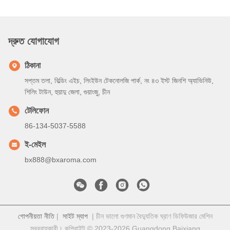
দ্রুত যোগাযোগ
ঠিকানা
সপ্তম তলা, বিল্ডিং এইচ, লিংইউন টেকনোলজি পার্ক, নং ৪৩ ইস্ট জিনশি অ্যাভিনিউ,
শিলিং টাউন, হুয়াদু জেলা, গুয়াংজু, চীন
টেলিফোন
86-134-5037-5588
ই-মেইল
bx888@bxaroma.com
গোপনীয়তা নীতি
|
সাইট ম্যাপ
| চীন ভালো গুণমান বৈদ্যুতিক ঘ্রাণ ডিফিউজার মেশিন
সরবরাহকারী। কপিরাইট © 2023-2026 Guangdong Baixiang