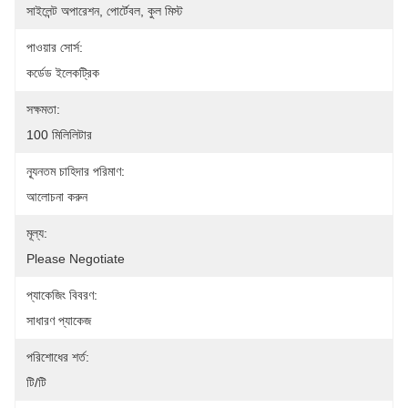
সাইলেন্ট অপারেশন, পোর্টেবল, কুল মিস্ট
পাওয়ার সোর্স:
কর্ডেড ইলেকট্রিক
সক্ষমতা:
100 মিলিলিটার
ন্যূনতম চাহিদার পরিমাণ:
আলোচনা করুন
মূল্য:
Please Negotiate
প্যাকেজিং বিবরণ:
সাধারণ প্যাকেজ
পরিশোধের শর্ত:
টি/টি