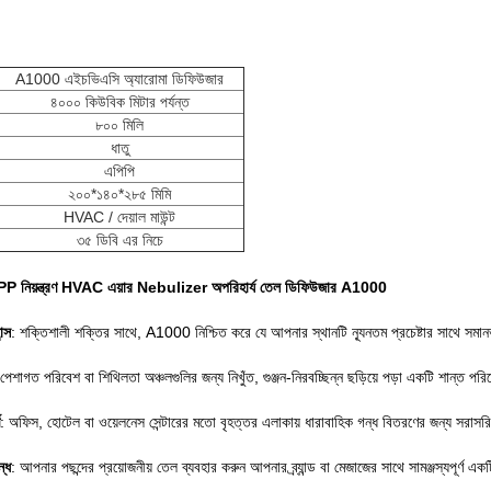
A1000 এইচভিএসি অ্যারোমা ডিফিউজার
৪০০০ কিউবিক মিটার পর্যন্ত
৮০০ মিলি
ধাতু
এপিপি
২০০*১৪০*২৮৫ মিমি
HVAC / দেয়াল মাউন্ট
৩৫ ডিবি এর নিচে
া APP নিয়ন্ত্রণ HVAC এয়ার Nebulizer অপরিহার্য তেল ডিফিউজার A1000
ন্স
: শক্তিশালী শক্তির সাথে, A1000 নিশ্চিত করে যে আপনার স্থানটি ন্যূনতম প্রচেষ্টার সাথে সমান
 পেশাগত পরিবেশ বা শিথিলতা অঞ্চলগুলির জন্য নিখুঁত, গুঞ্জন-নিরবচ্ছিন্ন ছড়িয়ে পড়া একটি শান্ত
: অফিস, হোটেল বা ওয়েলনেস সেন্টারের মতো বৃহত্তর এলাকায় ধারাবাহিক গন্ধ বিতরণের জন্য সরাসর
ন্ধ
: আপনার পছন্দের প্রয়োজনীয় তেল ব্যবহার করুন আপনার ব্র্যান্ড বা মেজাজের সাথে সামঞ্জস্যপূর্ণ 