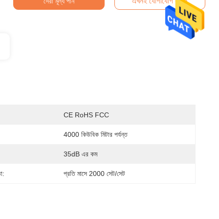
এখনই যোগাযোগ করুন
সেরা মূল্য পান
CE RoHS FCC
4000 কিউবিক মিটার পর্যন্ত
35dB এর কম
া:
প্রতি মাসে 2000 সেট/সেট