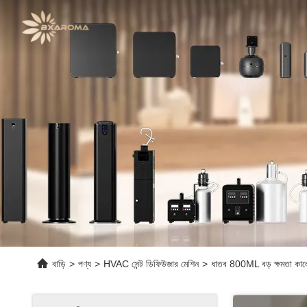
বাড়ি
>
পণ্য
>
HVAC সেন্ট ডিফিউজার মেশিন
>
ধাতব 800ML বড় ক্ষমতা কালো