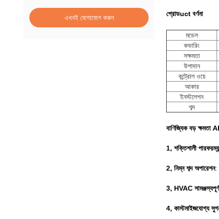
প্রোড
uct বর্ণনা
এখনই যোগাযোগ করুন
মডেল
কভারিং
সক্ষমতা
উপাদান
কন্ট্রোল ওয়ে
আকার
ইনস্টলেশন
শব্দ
বাণিজ্যিক বড় ক্ষমত
1, শক্তিশালী পারফরম্যা
2, নিম্ন শব্দ অপারেশন
:
3, HVAC সামঞ্জস্যপূর্ণ
4, কাস্টমাইজযোগ্য সুগ