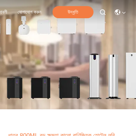
নাবলী
যোগাযোগ করুন
উদ্ধৃতি
ধাতব 800ML বড় ক্ষমতা কালো বাণিজ্যিক হোটেল লবি