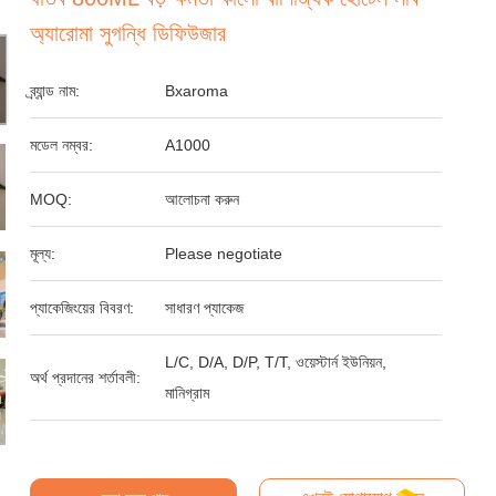
অ্যারোমা সুগন্ধি ডিফিউজার
ব্র্যান্ড নাম:
Bxaroma
মডেল নম্বর:
A1000
MOQ:
আলোচনা করুন
মূল্য:
Please negotiate
প্যাকেজিংয়ের বিবরণ:
সাধারণ প্যাকেজ
L/C, D/A, D/P, T/T, ওয়েস্টার্ন ইউনিয়ন,
অর্থ প্রদানের শর্তাবলী:
মানিগ্রাম