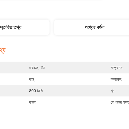
িস্তারিত তথ্য
পণ্যের বর্ণনা
থ্য
গুয়াংডং, চীন
সাক্ষ্যদান:
ধাতু
কভারেজ:
800 মিলি
শব্দ:
কালো
যোগানের ক্ষমত