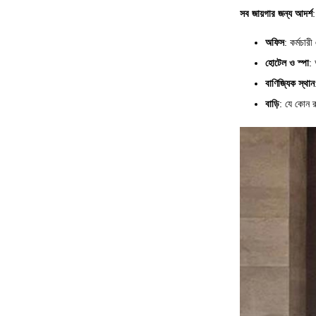
সব জায়গার জন্য আদর্শ
:
অফিস
: কর্মচার
হোটেল ও স্পা
:
বাণিজ্যিক স্থান
বাড়ি
: যে কোন রু