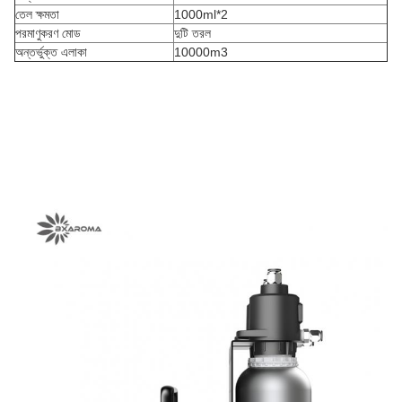
তেল ক্ষমতা
1000ml*2
পরমাণুকরণ মোড
দুটি তরল
অন্তর্ভুক্ত এলাকা
10000m3