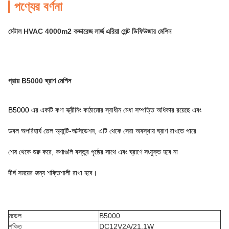
পণ্যের বর্ণনা
মেটাল HVAC 4000m2 কভারেজ লার্জ এরিয়া সেন্ট ডিফিউজার মেশিন
প্রায় B5000 ঘ্রাণ মেশিন
B5000 এর একটি কণা স্ক্রীনিং কাঠামোর স্বাধীন মেধা সম্পত্তি অধিকার রয়েছে এবং
ডবল অপরিহার্য তেল অ্যান্টি-অক্সিডেশন, এটি থেকে সেরা অবস্থায় ঘ্রাণ রাখতে পারে
শেষ থেকে শুরু করে, কণাগুলি বস্তুর পৃষ্ঠের সাথে এবং ঘ্রাণে সংযুক্ত হবে না
দীর্ঘ সময়ের জন্য শক্তিশালী রাখা হবে।
মডেল
B5000
শক্তি
DC12V2A/21.1W