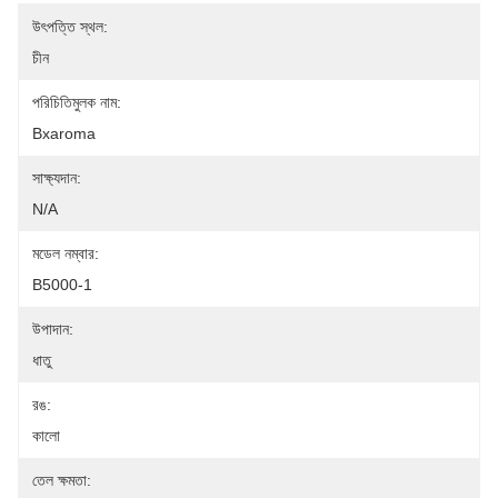
উৎপত্তি স্থল:
চীন
পরিচিতিমুলক নাম:
Bxaroma
সাক্ষ্যদান:
N/A
মডেল নম্বার:
B5000-1
উপাদান:
ধাতু
রঙ:
কালো
তেল ক্ষমতা: