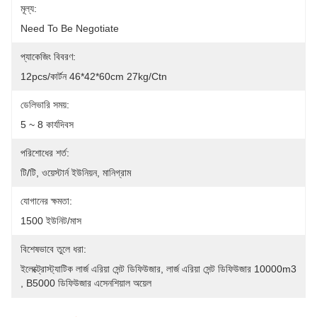
মূল্য:
Need To Be Negotiate
প্যাকেজিং বিবরণ:
12pcs/কার্টন 46*42*60cm 27kg/ctn
ডেলিভারি সময়:
5 ~ 8 কার্যদিবস
পরিশোধের শর্ত:
টি/টি, ওয়েস্টার্ন ইউনিয়ন, মানিগ্রাম
যোগানের ক্ষমতা:
1500 ইউনিট/মাস
বিশেষভাবে তুলে ধরা:
ইলেক্ট্রোস্ট্যাটিক লার্জ এরিয়া সেন্ট ডিফিউজার
, 
লার্জ এরিয়া সেন্ট ডিফিউজার 10000m3
, 
B5000 ডিফিউজার এসেনশিয়াল অয়েল