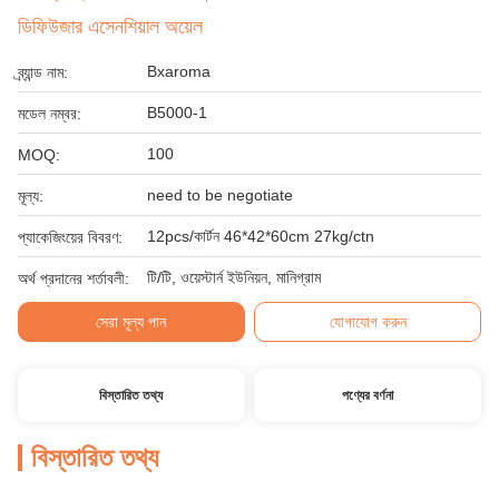
ডিফিউজার এসেনশিয়াল অয়েল
Bxaroma
ব্র্যান্ড নাম:
B5000-1
মডেল নম্বর:
100
MOQ:
need to be negotiate
মূল্য:
12pcs/কার্টন 46*42*60cm 27kg/ctn
প্যাকেজিংয়ের বিবরণ:
টি/টি, ওয়েস্টার্ন ইউনিয়ন, মানিগ্রাম
অর্থ প্রদানের শর্তাবলী:
সেরা মূল্য পান
যোগাযোগ করুন
বিস্তারিত তথ্য
পণ্যের বর্ণনা
বিস্তারিত তথ্য