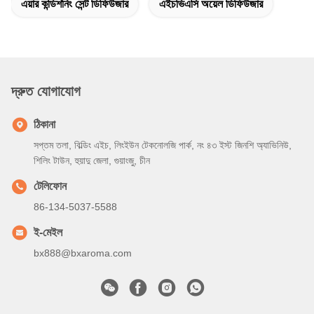
এয়ার কন্ডিশনিং সেন্ট ডিফিউজার
এইচভিএসি অয়েল ডিফিউজার
দ্রুত যোগাযোগ
ঠিকানা
সপ্তম তলা, বিল্ডিং এইচ, লিংইউন টেকনোলজি পার্ক, নং ৪৩ ইস্ট জিনশি অ্যাভিনিউ,
শিলিং টাউন, হুয়াদু জেলা, গুয়াংজু, চীন
টেলিফোন
86-134-5037-5588
ই-মেইল
bx888@bxaroma.com