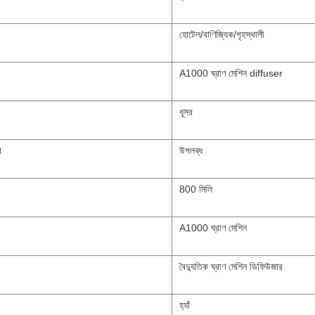
হোটেল/বাণিজ্যিক/গৃহস্থালী
A1000 ঘ্রাণ মেশিন diffuser
ধূসর
া
উপলব্ধ
800 মিলি
A1000 ঘ্রাণ মেশিন
বৈদ্যুতিক ঘ্রাণ মেশিন ডিফিউজার
হ্যাঁ