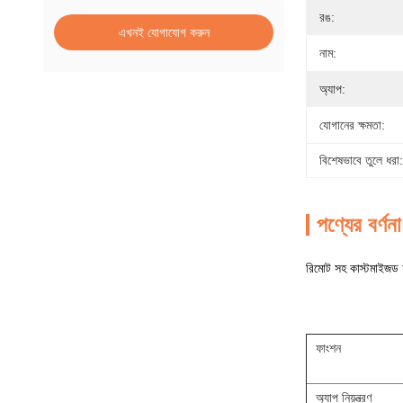
রঙ:
এখনই যোগাযোগ করুন
নাম:
অ্যাপ:
যোগানের ক্ষমতা:
বিশেষভাবে তুলে ধরা:
পণ্যের বর্ণনা
রিমোট সহ কাস্টমাইজড হ
ফাংশন
অ্যাপ নিয়ন্ত্রণ