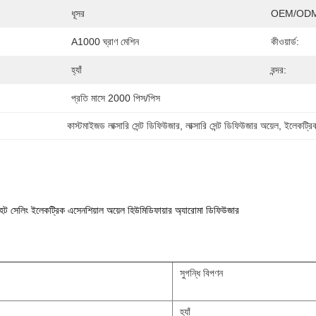
ধূসর
OEM/ODM প
A1000 ঘ্রাণ মেশিন
কীওয়ার্ড:
হ্যাঁ
বন্দর:
প্রতি মাসে 2000 পিস/পিস
কাস্টমাইজড লাক্সারি সেন্ট ডিফিউজার
, 
লাক্সারি সেন্ট ডিফিউজার অয়েল
, 
ইলেকট্রি
ট সেলিং ইলেকট্রিক এসেনশিয়াল অয়েল হিউমিডিফায়ার অ্যারোমা ডিফিউজার
সুগন্ধি বিপণন
হ্যাঁ