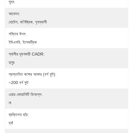
সুবহ
আবেদন:
হোটেল, বাণিজ্যিক, গৃহস্থালী
শক্তির উৎস:
ইউএসবি, ইলেকট্রিক
গ্যাসীয় দূষণকারী CADR:
দুপুর
প্রস্তাবিত কক্ষের আকার (বর্গ ফুট):
~200 বর্গ ফুট
এয়ার কোয়ালিটি ডিসপ্লে:
না
ব্যক্তিগত ছাঁচ:
হ্যাঁ