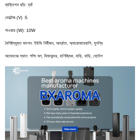
ব্যক্তিগত ছাঁচ: হ্যাঁ
ভোল্টেজ (V) :5
পাওয়ার (W): 10W
বৈশিষ্ট্যযুক্ত ফাংশন: ইউভি নির্বীজন, আর্দ্রতা, অ্যারোমাথেরাপি, সুগন্ধি
আবেদনের স্থান: শপিং মল, বিমানবন্দর, বাণিজ্যিক, বাড়ি, বাড়ি, হোটেল