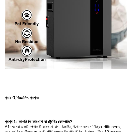
প্রায়শই জিজ্ঞাসিত প্রশ্নঃ
প্রশ্ন 1: আপনি কি কারখানা বা ট্রেডিং কোম্পানি?
A1: আমরা একটি পেশাদারী কারখানা যারা ডিজাইন, উত্পাদন এবং বাণিজ্যিক diffusers,
হোম সুগন্ধি diffusers, গাড়ী diffusers ইত্যাদি বিক্রি বিশেষজ্ঞ...চীনে 10 বছরেরও