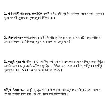
1, শক্তিশালী পারফরম্যান্সঃ
A300 একটি শক্তিশালী সুগন্ধি অভিজ্ঞতা প্রদান করে, আপনার
পুরো স্থানটি সুন্দরভাবে সুগন্ধযুক্ত নিশ্চিত করে।
2, নিম্ন গোলমাল অপারেশনঃ
এর অতি-নিরবচ্ছিন্ন অপারেশনের সাথে একটি শান্ত পরিবেশ
উপভোগ করুন, যা শিথিলতা, ধ্যান, বা ফোকাসের জন্য আদর্শ।
3, বহুমুখী প্রয়োগঃ
অফিস, বাড়ি, হোটেল, স্পা, দোকান এবং আরও অনেক কিছুর জন্য নিখুঁত।
আপনি কাজের জন্য একটি উদ্দীপক সুগন্ধি বা শিথিল করার জন্য একটি প্রশান্তিকর সুগন্ধি
প্রয়োজন কিনা, A300 আপনাকে আচ্ছাদিত করেছে।
4স্লিট ডিজাইনঃ
এর আধুনিক, ন্যূনতম নকশা যে কোন অভ্যন্তরকে পরিপূরক করে, আপনার
স্পেসে নির্বিঘ্নে মিশে যায় এবং এর পরিবেশকে উন্নত করে।