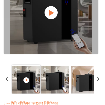
৮০০ মিলি বাণিজ্যিক অ্যারোমা ডিফিউজার