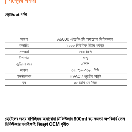
পণ্যের বর্ণনা
প্রোড
uct বর্ণনা
মডেল
A5000 এইচভিএসি অ্যারোমা ডিফিউজার
কভারিং
৯০০০ কিউবিক মিটার পর্যন্ত
সক্ষমতা
৮০০ মিলি
উপাদান
ধাতু
কন্ট্রোল ওয়ে
এপিপি
আকার
৩২০*১৯০*৩৬০ মিমি
ইনস্টলেশন
HVAC / প্রাচীর মাউন্ট
শব্দ
৩৫ ডিবি এর নিচে
হোটেলের জন্য বাণিজ্যিক অ্যারোমা ডিফিউজার 800ml বড় ক্ষমতা অপরিহার্য তেল
ডিফিউজার ওয়াইফাই নিয়ন্ত্রণ OEM গৃহীত