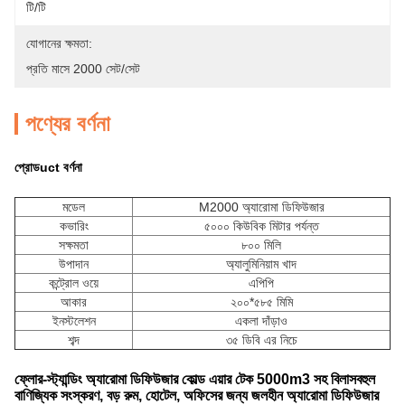
টি/টি
যোগানের ক্ষমতা:
প্রতি মাসে 2000 সেট/সেট
পণ্যের বর্ণনা
প্রোড
uct বর্ণনা
মডেল
M2000 অ্যারোমা ডিফিউজার
কভারিং
৫০০০ কিউবিক মিটার পর্যন্ত
সক্ষমতা
৮০০ মিলি
উপাদান
অ্যালুমিনিয়াম খাদ
কন্ট্রোল ওয়ে
এপিপি
আকার
২০০*৫৮৫ মিমি
ইনস্টলেশন
একলা দাঁড়াও
শব্দ
৩৫ ডিবি এর নিচে
ফ্লোর-স্ট্যান্ডিং অ্যারোমা ডিফিউজার কোল্ড এয়ার টেক 5000m3 সহ বিলাসবহুল
বাণিজ্যিক সংস্করণ, বড় রুম, হোটেল, অফিসের জন্য জলহীন অ্যারোমা ডিফিউজার