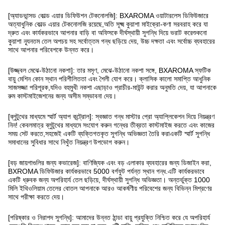
[অ্যাডভান্সড কোল্ড এয়ার ডিফিউশন টেকনোলজি]: BXAROMA ওয়াটারলেস ডিফিউজারে
অত্যাধুনিক কোল্ড এয়ার টেকনোলজি রয়েছে,অতি সূক্ষ্ম কুয়াশা মাইক্রো-কণা সরবরাহ করে যা
দ্রুত এবং কার্যকরভাবে আপনার বাড়ি বা অফিসকে দীর্ঘস্থায়ী সুগন্ধি দিয়ে ভরাট করেশুকনো
কুয়াশা ন্যূনতম তেল অপচয় সহ সর্বোত্তম গন্ধ ছড়িয়ে দেয়, উচ্চ দক্ষতা এবং সর্বোচ্চ ব্যবহারের
সাথে আপনার পরিবেশকে উন্নত করে।
[উজ্জ্বল মেঝে-উঠানো নকশা]: তার মসৃণ, মেঝে-উঠানো নকশা সঙ্গে, BXAROMA স্ফটিক
বায়ু মেশিন কোন স্থান পরিশীলিততা এবং শৈলী যোগ করে। ক্লাসিক কালো সমাপ্তি আধুনিক
সাজসজ্জা পরিপূরক,যদিও বহুমুখী নকশা এছাড়াও প্রাচীর-মাউন্ট করার অনুমতি দেয়, যা আপনাকে
রুম কাস্টমাইজেশনের জন্য অসীম সম্ভাবনা দেয়।
[ব্লুটুথের মাধ্যমে স্মার্ট অ্যাপ কন্ট্রোল]: স্বজ্ঞাত গন্ধ মাস্টার প্রো অ্যাপ্লিকেশন দিয়ে নিয়ন্ত্রণ
নিন! কেবলমাত্র ব্লুটুথের মাধ্যমে সংযোগ করুন গন্ধের তীব্রতা কাস্টমাইজ করতে এবং কাজের
সময় সেট করতে,সহজেই একটি ব্যক্তিগতকৃত সুগন্ধি অভিজ্ঞতা তৈরি করাএকটি স্মার্ট সুগন্ধি
সমাধানের সুবিধার সাথে নিখুঁত নিয়ন্ত্রণ উপভোগ করুন।
[বড় জায়গাগুলির জন্য কভারেজ]: বাণিজ্যিক এবং বড় এলাকার ব্যবহারের জন্য ডিজাইন করা,
BXROMA ডিফিউজার কার্যকরভাবে 5000 বর্গফুট পর্যন্ত স্থান গন্ধ.এটি কার্যকরভাবে
একটি ধ্রুবক জন্য অপরিহার্য তেল ছড়িয়ে, দীর্ঘস্থায়ী সুগন্ধি অভিজ্ঞতা। অন্তর্ভুক্ত 1000
মিলি ইথিওলিয়াম তেলের বোতল আপনাকে আরও আকর্ষণীয় পরিবেশের জন্য বিভিন্ন মিশ্রণের
সাথে পরীক্ষা করতে দেয়।
[পরিষ্কার ও নিরাপদ সুগন্ধি]: আমাদের উন্নত ঠান্ডা বায়ু প্রযুক্তি নিশ্চিত করে যে অপরিহার্য