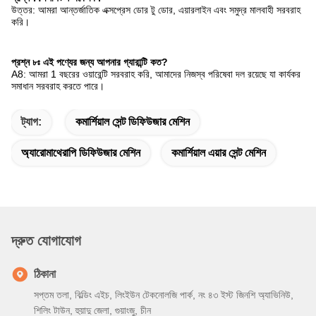
উত্তর: আমরা আন্তর্জাতিক এক্সপ্রেস ডোর টু ডোর, এয়ারলাইন এবং সমুদ্র মালবাহী সরবরাহ
করি।
প্রশ্ন ৮ঃ এই পণ্যের জন্য আপনার গ্যারান্টি কত?
A8: আমরা 1 বছরের ওয়ারেন্টি সরবরাহ করি, আমাদের নিজস্ব পরিষেবা দল রয়েছে যা কার্যকর
সমাধান সরবরাহ করতে পারে।
ট্যাগ:
কমার্শিয়াল সেন্ট ডিফিউজার মেশিন
অ্যারোমাথেরাপি ডিফিউজার মেশিন
কমার্শিয়াল এয়ার সেন্ট মেশিন
দ্রুত যোগাযোগ
ঠিকানা
সপ্তম তলা, বিল্ডিং এইচ, লিংইউন টেকনোলজি পার্ক, নং ৪৩ ইস্ট জিনশি অ্যাভিনিউ,
শিলিং টাউন, হুয়াদু জেলা, গুয়াংজু, চীন