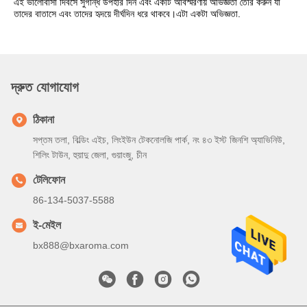
এই ভালোবাসা দিবসে সুগন্ধি উপহার দিন এবং একটি অবিস্মরণীয় অভিজ্ঞতা তৈরি করুন যা
তাদের বাতাসে এবং তাদের হৃদয়ে দীর্ঘদিন ধরে থাকবে।এটা একটা অভিজ্ঞতা.
দ্রুত যোগাযোগ
ঠিকানা
সপ্তম তলা, বিল্ডিং এইচ, লিংইউন টেকনোলজি পার্ক, নং ৪৩ ইস্ট জিনশি অ্যাভিনিউ,
শিলিং টাউন, হুয়াদু জেলা, গুয়াংজু, চীন
টেলিফোন
86-134-5037-5588
ই-মেইল
bx888@bxaroma.com