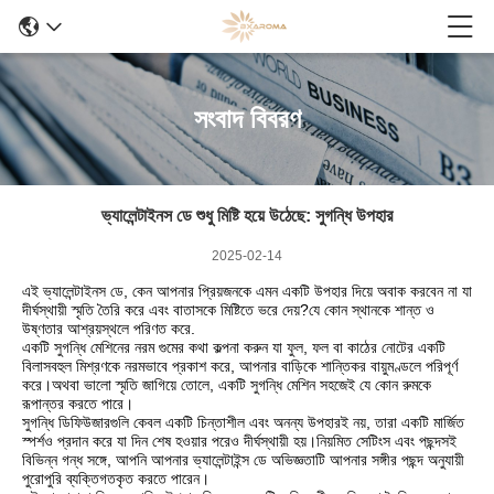
সংবাদ বিবরণ
ভ্যালেন্টাইনস ডে শুধু মিষ্টি হয়ে উঠেছে: সুগন্ধি উপহার
2025-02-14
এই ভ্যালেন্টাইনস ডে, কেন আপনার প্রিয়জনকে এমন একটি উপহার দিয়ে অবাক করবেন না যা
দীর্ঘস্থায়ী স্মৃতি তৈরি করে এবং বাতাসকে মিষ্টিতে ভরে দেয়?যে কোন স্থানকে শান্ত ও
উষ্ণতার আশ্রয়স্থলে পরিণত করে.
একটি সুগন্ধি মেশিনের নরম গুমের কথা কল্পনা করুন যা ফুল, ফল বা কাঠের নোটের একটি
বিলাসবহুল মিশ্রণকে নরমভাবে প্রকাশ করে, আপনার বাড়িকে শান্তিকর বায়ুমণ্ডলে পরিপূর্ণ
করে।অথবা ভালো স্মৃতি জাগিয়ে তোলে, একটি সুগন্ধি মেশিন সহজেই যে কোন রুমকে
রূপান্তর করতে পারে।
সুগন্ধি ডিফিউজারগুলি কেবল একটি চিন্তাশীল এবং অনন্য উপহারই নয়, তারা একটি মার্জিত
স্পর্শও প্রদান করে যা দিন শেষ হওয়ার পরেও দীর্ঘস্থায়ী হয়।নিয়মিত সেটিংস এবং পছন্দসই
বিভিন্ন গন্ধ সঙ্গে, আপনি আপনার ভ্যালেন্টাইন্স ডে অভিজ্ঞতাটি আপনার সঙ্গীর পছন্দ অনুযায়ী
পুরোপুরি ব্যক্তিগতকৃত করতে পারেন।